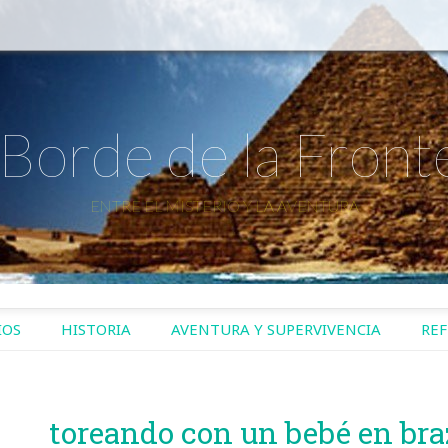
 Borde de la Front
ENTRE EL MISTERIO Y LA AVENTURA
IOS
HISTORIA
AVENTURA Y SUPERVIVENCIA
REF
toreando con un bebé en bra