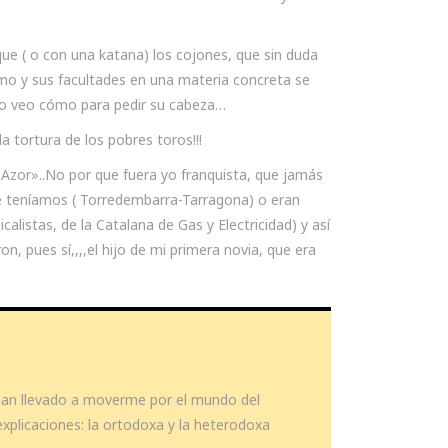
ue ( o con una katana) los cojones, que sin duda
smo y sus facultades en una materia concreta se
lo veo cómo para pedir su cabeza…
 tortura de los pobres toros!!!
 » Azor»..No por que fuera yo franquista, que jamás
que teníamos ( Torredembarra-Tarragona) o eran
alistas, de la Catalana de Gas y Electricidad) y así
n, pues sí,,,,el hijo de mi primera novia, que era
 han llevado a moverme por el mundo del
explicaciones: la ortodoxa y la heterodoxa