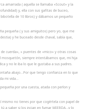
rca amarrada ( aquella se llamaba «Scout» y la
ofundidad) y, ella con sus gafitas de buceo,
( bibotella de 10 libros) y dábamos un pequeño
iña pequeña ( y sus amiguitos) pero yo, que me
destia) y he buceado desde chaval, sabía que,
 de cuerda», » puentes de «mico» y otras cosas
el mosquetón, siempre intentábamos que, mi hija
ca y no le iba lo que le gustaba a sus padres.
 montaña abajo…Por que tengo confianza en lo que
da mi vida…
a pequeña por una cuesta, atada con perlon y
 tí mismo no tienes por que cogértela con papel de
tú a saber si los incian en fumar MIERDA…y lo