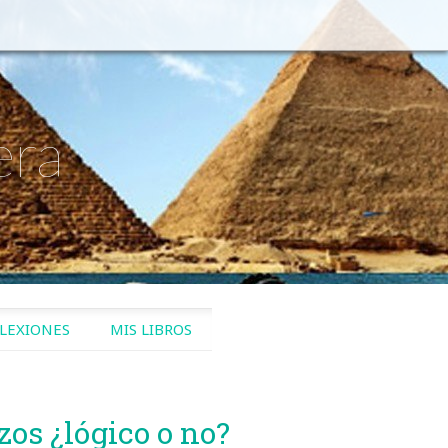
era
LEXIONES
MIS LIBROS
zos ¿lógico o no?