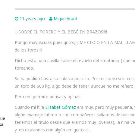
11 years ago
MiguelAracil
¡¡¡¡SOBRE EL TORERO Y EL BEBÉ EN BRAZOS!!!!
Pongo mayúsculas pues grito.¡¡¡¡¡ ME CISCO EN LA MAL LL
de los toros!!!!
Dicho esto, una cosilla sobre el revuelo del «mataor» ( que no
toreando.
Se ha pedido hasta su cabeza por ello. Por mí cómo si le cort
un toro de 600 kg, algo debe de tener, aunque no me refiero 
Pero me permito pensar y opinar.
Cuando mi hija
Elisabet Gómez
era muy, pero muy pequeña, 
algún examigo íntimo o con compañeros salíamos de bucear 
que
tenemos el título desde que éramos muy jóvenes), la niña ve
xa
y, en ocasiones con algún amiguito-a .