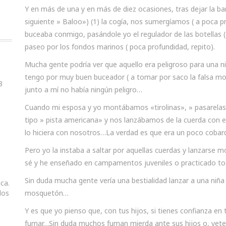
Y en más de una y en más de diez ocasiones, tras dejar la ba
siguiente » Baloo») (1) la cogía, nos sumergíamos ( a poca pr
buceaba conmigo, pasándole yo el regulador de las botellas 
paseo por los fondos marinos ( poca profundidad, repito).
Mucha gente podría ver que aquello era peligroso para una n
tengo por muy buen buceador ( a tomar por saco la falsa mo
8
junto a mí no había ningún peligro…
Cuando mi esposa y yo montábamos «tirolinas», » pasarelas
tipo » pista americana» y nos lanzábamos de la cuerda con 
lo hiciera con nosotros…La verdad es que era un poco cobardi
Pero yo la instaba a saltar por aquellas cuerdas y lanzarse
sé y he enseñado en campamentos juveniles o practicado to
Sin duda mucha gente vería una bestialidad lanzar a una niñ
ica.
dos
mosquetón…
Y es que yo pienso que, con tus hijos, si tienes confianza en
fumar…Sin duda muchos fuman mierda ante sus hijos o, vete 