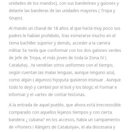
unidades de los mandos), con sus banderines y guiones y
delante las banderas de las unidades mayores ( Tropa y
Grupo).
Al mando un chaval de 18 años al que hacía muy poco sus
padres le habían prohibido, tras esmerarse mucho en el
tema bachiller superior y demás, acceder a la carrera
militar. Se tenía que conformar con los dos galones verdes
de Jefe de Tropa, el más joven de toda la Zona IV (
Cataluña)…Ya vendrían otros uniformes con el tiempo,
según cuentan las malas lenguas, aunque ninguno azul,
como algún ( algunos) hijoputa quisieron insinuar . Aunque
todo lo dejó y cambió por el boli y los blogs; el Formar e
informar. y el «arte» de contar historias.
A la entrada de aquel pueblo, que ahora está irreconocible
comparado con aquellos lejanos tiempos y con cierta
bandera ¿ cubana? en los accesos, había un campamento
de «Pioners i Rángers de Catalunya», el ala diocesana y