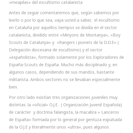
«meapilas» del escultismo catalanista
Antes de seguir comentaremos que, según sabemos por
leerlo o por lo que sea, vaya usted a saber, el escultismo
en Cataluña por aquellos tiempos se dividía en el sector
catalanista, dividido entre «Minyons de Montanya», «Boy
Scouts de Catalunya» y «Rangers i pioners de la D.D.E» (
Delegación diocesana de escultismo) y el sector
«españolista», formado solamente por los Exploradores de
España-Scouts de España. Mucho más disciplinado y, en
algunos casos, dependiendo de sus mandos, bastante
militarista. Ambos sectores no se llevaban especialmente
bien.
Por otro lado existían tres organizaciones juveniles muy
distintas: la «oficial» O.J.E . ( Organización Juvenil Española)
de carácter y doctrina falangista, la macabra » Lanceros
de España» formada por lo general por gentuza expulsada
de la O.J.E y literalmente unos «ultra», pues algunos