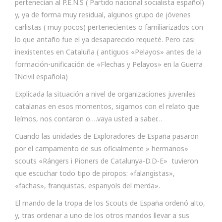
pertenecían al P.E.N.S ( Partido nacional socialista español)
y, ya de forma muy residual, algunos grupo de jóvenes
carlistas ( muy pocos) pertenecientes o familiarizados con
lo que antaño fue el ya desaparecido requeté. Pero casi
inexistentes en Cataluña ( antiguos «Pelayos» antes de la
formación-unificación de «Flechas y Pelayos» en la Guerra
INcivil española)
Explicada la situación a nivel de organizaciones juveniles
catalanas en esos momentos, sigamos con el relato que
leímos, nos contaron o….vaya usted a saber…
Cuando las unidades de Exploradores de España pasaron
por el campamento de sus oficialmente » hermanos»
scouts «Rángers i Pioners de Catalunya-D.D-E» tuvieron
que escuchar todo tipo de piropos: «falangistas»,
«fachas», franquistas, espanyols del merda».
El mando de la tropa de los Scouts de España ordenó alto,
y, tras ordenar a uno de los otros mandos llevar a sus