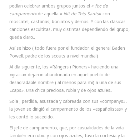
pedían celebrar ambos grupos juntos el «
foc de
campament»
de aquella «
Nit de Tots Sants
» con
moscatel, castañas, boniatos y demás. Y con las clásicas
canciones escultitas, muy distintas dependiendo del grupo,
queda claro..
Así se hizo ( todo fuera por el fundador, el general Baden
Powell, padre de los scouts a nivel mundial)
Al día siguiente, los «Rángers i Pîoners» haciendo una
«gracia» dejaron abandonada en aquel pueblo de
desagradable nombre ( al menos para mi) a una de sus
«caps». Una chica preciosa, rubia y de ojos azules..
Sola , perdida, asustada y cabreada con sus «companys»,
la joven se dirigió al campamento de los «españolistas» y
les contó lo sucedido.
El jefe de campamento, que, por casualidades de la vida
también era rubio y con ojos azules, tuvo la cortesía y la