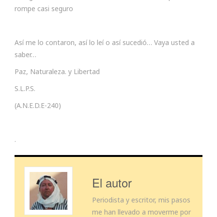
rompe casi seguro
Así me lo contaron, así lo leí o así sucedió… Vaya usted a
saber…
Paz, Naturaleza. y Libertad
S.L.P.S.
(A.N.E.D.E-240)
.
El autor
Periodista y escritor, mis pasos
me han llevado a moverme por