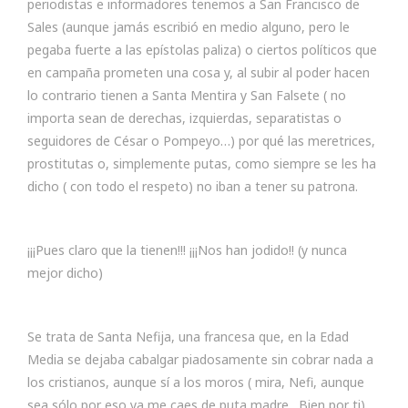
periodistas e informadores tenemos a San Francisco de
Sales (aunque jamás escribió en medio alguno, pero le
pegaba fuerte a las epístolas paliza) o ciertos políticos que
en campaña prometen una cosa y, al subir al poder hacen
lo contrario tienen a Santa Mentira y San Falsete ( no
importa sean de derechas, izquierdas, separatistas o
seguidores de César o Pompeyo…) por qué las meretrices,
prostitutas o, simplemente putas, como siempre se les ha
dicho ( con todo el respeto) no iban a tener su patrona.
¡¡¡Pues claro que la tienen!!! ¡¡¡Nos han jodido!! (y nunca
mejor dicho)
Se trata de Santa Nefija, una francesa que, en la Edad
Media se dejaba cabalgar piadosamente sin cobrar nada a
los cristianos, aunque sí a los moros ( mira, Nefi, aunque
sea sólo por eso ya me caes de puta madre…Bien por ti)