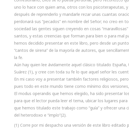
uno lo hace con quien ama, otros con los psicoterapeutas, y
después de reprenderlo y mandarle rezar unas cuantas oracio
perdonará sus “pecados” en nombre del Señor; no creo en to
sociedad las gentes siguen creyendo en cosas “maravillosas” r
santos, y estas creencias que forman para bien o para mal pa
hemos decidido presentar en este libro, pero desde un punto d
“cantos de sirena” de la mayoría de autores, que sencillamen
la fe.
Aún hay quien lee ávidamente aquel clásico titulado España, 
Suárez (1), y cree con toda su fe lo que aquel señor les cuent
En mi caso voy a presentar también factores religiosos, pero
pues todo en este mundo tiene como mínimo dos versiones, l
El modus operandis que hemos elegido, ha sido presentar lo
para que el lector pueda leer el tema, ubicar los lugares para
que hemos titulado este trabajo como “guía” y ofrecer una cier
del heterodoxo e “impío”(2).
(1) Corre por mi despacho una versión de este libro editado p