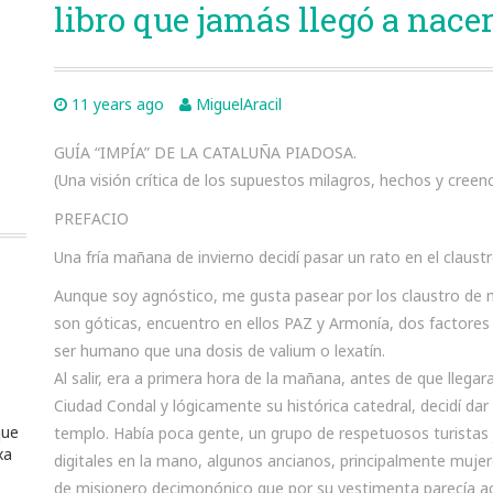
libro que jamás llegó a nacer
11 years ago
MiguelAracil
GUÍA “IMPÍA” DE LA CATALUÑA PIADOSA.
(Una visión crítica de los supuestos milagros, hechos y creenc
PREFACIO
Una fría mañana de invierno decidí pasar un rato en el claust
Aunque soy agnóstico, me gusta pasear por los claustro de m
son góticas, encuentro en ellos PAZ y Armonía, dos factores
ser humano que una dosis de valium o lexatín.
Al salir, era a primera hora de la mañana, antes de que llegar
Ciudad Condal y lógicamente su histórica catedral, decidí dar
que
templo. Había poca gente, un grupo de respetuosos turistas
xa
digitales en la mano, algunos ancianos, principalmente mujer
de misionero decimonónico que por su vestimenta parecía acab