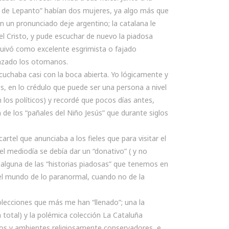
to de Lepanto” habían dos mujeres, ya algo más que
n un pronunciado deje argentino; la catalana le
l Cristo, y pude escuchar de nuevo la piadosa
squivó como excelente esgrimista o fajado
anzado los otomanos.
escuchaba casi con la boca abierta. Yo lógicamente y
os, en lo crédulo que puede ser una persona a nivel
n los políticos) y recordé que pocos días antes,
ia de los “pañales del Niño Jesús” que durante siglos
cartel que anunciaba a los fieles que para visitar el
del mediodía se debía dar un “donativo” ( y no
a alguna de las “historias piadosas” que tenemos en
el mundo de lo paranormal, cuando no de la
olecciones que más me han “llenado”; una la
 total) y la polémica colección La Cataluña
culos y ambientes religiosamente conservadores, e