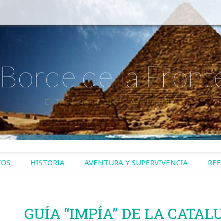
 Borde de la Front
ENTRE EL MISTERIO Y LA AVENTURA
IOS
HISTORIA
AVENTURA Y SUPERVIVENCIA
REF
GUÍA “IMPÍA” DE LA CATAL