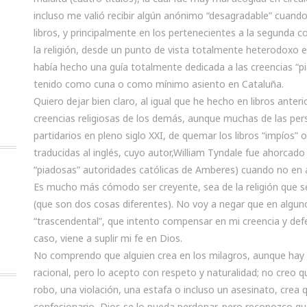
incluso me valió recibir algún anónimo “desagradable” cuan
libros, y principalmente en los pertenecientes a la segunda 
la religión, desde un punto de vista totalmente heterodoxo e 
había hecho una guía totalmente dedicada a las creencias “p
tenido como cuna o como mínimo asiento en Cataluña.
Quiero dejar bien claro, al igual que he hecho en libros ante
creencias religiosas de los demás, aunque muchas de las pers
partidarios en pleno siglo XXI, de quemar los libros “impíos” 
traducidas al inglés, cuyo autor,William Tyndale fue ahorca
“piadosas” autoridades católicas de Amberes) cuando no en a
Es mucho más cómodo ser creyente, sea de la religión que s
(que son dos cosas diferentes). No voy a negar que en algun
“trascendental”, que intento compensar en mi creencia y defe
caso, viene a suplir mi fe en Dios.
No comprendo que alguien crea en los milagros, aunque hay 
racional, pero lo acepto con respeto y naturalidad; no creo
robo, una violación, una estafa o incluso un asesinato, crea 
confesionario, Dios se lo pueda perdonar, pero reconozco qu