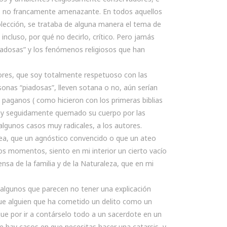
do no francamente amenazante. En todos aquellos
colección, se trataba de alguna manera el tema de
incluso, por qué no decirlo, crítico. Pero jamás
iadosas” y los fenómenos religiosos que han
riores, que soy totalmente respetuoso con las
onas “piadosas”, lleven sotana o no, aún serían
o paganos ( como hicieron con los primeras biblias
do y seguidamente quemado su cuerpo por las
lgunos casos muy radicales, a los autores.
ea, que un agnóstico convencido o que un ateo
os momentos, siento en mi interior un cierto vacío
nsa de la familia y de la Naturaleza, que en mi
algunos que parecen no tener una explicación
 que alguien que ha cometido un delito como un
que por ir a contárselo todo a un sacerdote en un
e hay casos en que necesitas hacer una catarsis, y