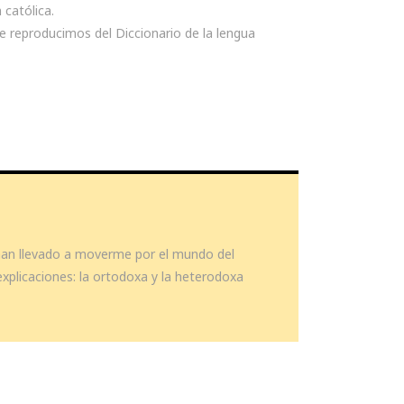
 católica.
e reproducimos del Diccionario de la lengua
 han llevado a moverme por el mundo del
explicaciones: la ortodoxa y la heterodoxa