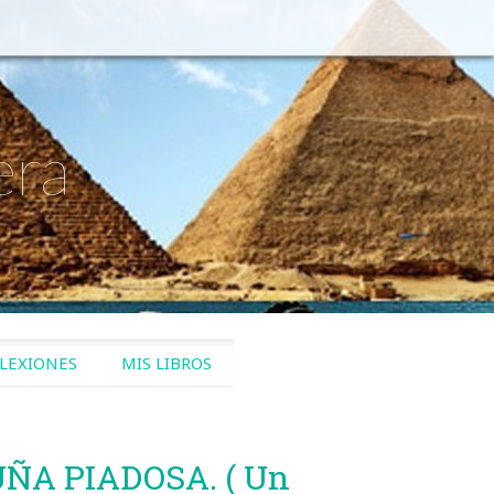
era
LEXIONES
MIS LIBROS
UÑA PIADOSA. ( Un