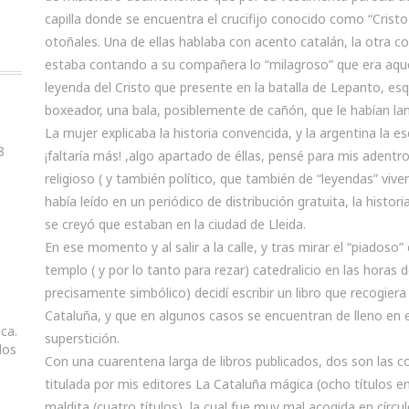
capilla donde se encuentra el crucifijo conocido como “Cris
otoñales. Una de ellas hablaba con acento catalán, la otra co
estaba contando a su compañera lo “milagroso” que era aque
leyenda del Cristo que presente en la batalla de Lepanto, e
boxeador, una bala, posiblemente de cañón, que le habían l
La mujer explicaba la historia convencida, y la argentina la 
8
¡faltaría más! ,algo apartado de éllas, pensé para mis adentr
religioso ( y también político, que también de “leyendas” vive
había leído en un periódico de distribución gratuita, la histor
se creyó que estaban en la ciudad de Lleida.
En ese momento y al salir a la calle, y tras mirar el “piadoso” 
templo ( y por lo tanto para rezar) catedralicio en las horas 
precisamente simbólico) decidí escribir un libro que recogier
Cataluña, y que en algunos casos se encuentran de lleno en 
ica.
superstición.
dos
Con una cuarentena larga de libros publicados, dos son las c
titulada por mis editores La Cataluña mágica (ocho títulos en
maldita (cuatro títulos), la cual fue muy mal acogida en cír