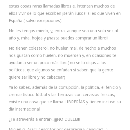
estas cosas raras llamadas libros e. intentan muchos de
ellos vivir de lo que escriben ¡serán ilusos! si es que viven en
España ( salvo excepciones).
No les tengas miedo, y, entra, aunque sea una sola vez al
año y, mira, hojea y ¡¡hasta puedes comprar un libro!!
No tienen colesterol, no huelen mal, de hecho a muchos
nos gustan cómo huelen, no muerden y, en ocasiones te
ayudan a ser un poco más libre( no se lo digas a los
políticos, que algunos se enfadan si saben que la gente
quiere ser libre y no cabecear)
Ya lo sabes, además de la corrupción, la política, el fenicio y
cremastístico fútbol y las terrazas con cervezas frescas,
existe una cosa que se llama LIBRERÍAS y tienen incluso su
día internacional
¿Te atreverás a entrar?..¡¡¡NO DUELE!!!
Miguel G. Aracil ( escritor por desgracia y candidez…)