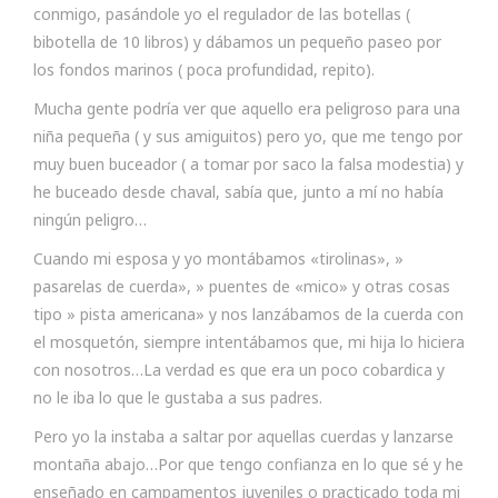
conmigo, pasándole yo el regulador de las botellas (
bibotella de 10 libros) y dábamos un pequeño paseo por
los fondos marinos ( poca profundidad, repito).
Mucha gente podría ver que aquello era peligroso para una
niña pequeña ( y sus amiguitos) pero yo, que me tengo por
muy buen buceador ( a tomar por saco la falsa modestia) y
he buceado desde chaval, sabía que, junto a mí no había
ningún peligro…
Cuando mi esposa y yo montábamos «tirolinas», »
pasarelas de cuerda», » puentes de «mico» y otras cosas
tipo » pista americana» y nos lanzábamos de la cuerda con
el mosquetón, siempre intentábamos que, mi hija lo hiciera
con nosotros…La verdad es que era un poco cobardica y
no le iba lo que le gustaba a sus padres.
Pero yo la instaba a saltar por aquellas cuerdas y lanzarse
montaña abajo…Por que tengo confianza en lo que sé y he
enseñado en campamentos juveniles o practicado toda mi