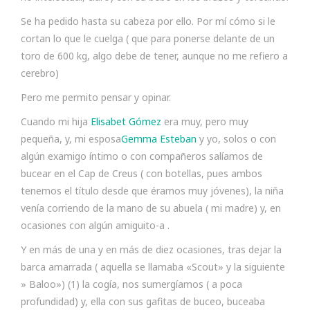
Se ha pedido hasta su cabeza por ello. Por mí cómo si le
cortan lo que le cuelga ( que para ponerse delante de un
toro de 600 kg, algo debe de tener, aunque no me refiero a
cerebro)
Pero me permito pensar y opinar.
Cuando mi hija
Elisabet Gómez
era muy, pero muy
pequeña, y, mi esposa
Gemma Esteban
y yo, solos o con
algún examigo íntimo o con compañeros salíamos de
bucear en el Cap de Creus ( con botellas, pues ambos
tenemos el título desde que éramos muy jóvenes), la niña
venía corriendo de la mano de su abuela ( mi madre) y, en
ocasiones con algún amiguito-a .
Y en más de una y en más de diez ocasiones, tras dejar la
barca amarrada ( aquella se llamaba «Scout» y la siguiente
» Baloo») (1) la cogía, nos sumergíamos ( a poca
profundidad) y, ella con sus gafitas de buceo, buceaba