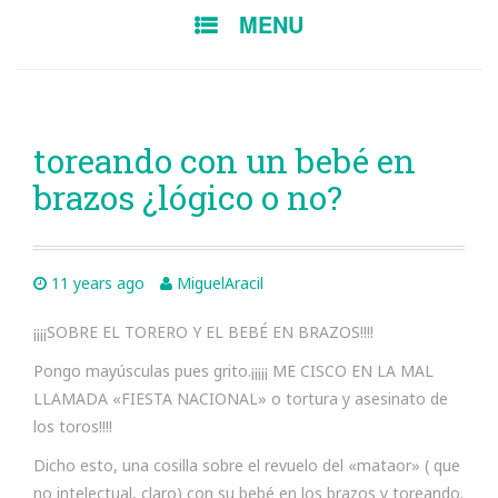
SKIP
MENU
TO
CONTENT
toreando con un bebé en
brazos ¿lógico o no?
11 years ago
MiguelAracil
¡¡¡¡SOBRE EL TORERO Y EL BEBÉ EN BRAZOS!!!!
Pongo mayúsculas pues grito.¡¡¡¡¡ ME CISCO EN LA MAL
LLAMADA «FIESTA NACIONAL» o tortura y asesinato de
los toros!!!!
Dicho esto, una cosilla sobre el revuelo del «mataor» ( que
no intelectual, claro) con su bebé en los brazos y toreando.