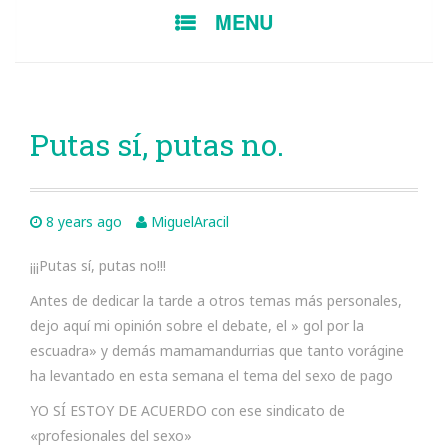
SKIP
MENU
TO
CONTENT
Putas sí, putas no.
8 years ago
MiguelAracil
¡¡¡Putas sí, putas no!!!
Antes de dedicar la tarde a otros temas más personales,
dejo aquí mi opinión sobre el debate, el » gol por la
escuadra» y demás mamamandurrias que tanto vorágine
ha levantado en esta semana el tema del sexo de pago
YO SÍ ESTOY DE ACUERDO con ese sindicato de
«profesionales del sexo»