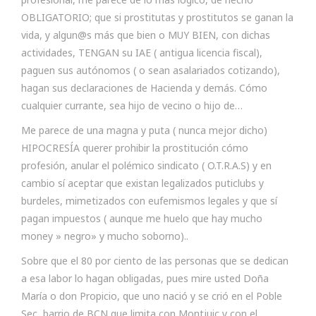
OBLIGATORIO; que si prostitutas y prostitutos se ganan la
vida, y algun@s más que bien o MUY BIEN, con dichas
actividades, TENGAN su IAE ( antigua licencia fiscal),
paguen sus autónomos ( o sean asalariados cotizando),
hagan sus declaraciones de Hacienda y demás. Cómo
cualquier currante, sea hijo de vecino o hijo de…
Me parece de una magna y puta ( nunca mejor dicho)
HIPOCRESÍA querer prohibir la prostitución cómo
profesión, anular el polémico sindicato ( O.T.R.A.S) y en
cambio sí aceptar que existan legalizados puticlubs y
burdeles, mimetizados con eufemismos legales y que sí
pagan impuestos ( aunque me huelo que hay mucho
money » negro» y mucho soborno)..
Sobre que el 80 por ciento de las personas que se dedican
a esa labor lo hagan obligadas, pues mire usted Doña
María o don Propicio, que uno nació y se crió en el Poble
Sec, barrio de BCN que limita con Montjuic y con el