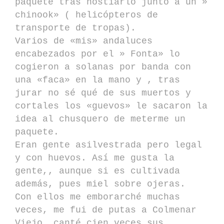
paquete tras hostiarlo junto a un »
chinook» ( helicópteros de
transporte de tropas).
Varios de «mis» andaluces
encabezados por el » Fonta» lo
cogieron a solanas por banda con
una «faca» en la mano y , tras
jurar no sé qué de sus muertos y
cortales los «guevos» le sacaron la
idea al chusquero de meterme un
paquete.
Eran gente asilvestrada pero legal
y con huevos. Así me gusta la
gente,, aunque si es cultivada
además, pues miel sobre ojeras.
Con ellos me emborarché muchas
veces, me fui de putas a Colmenar
Viejo, canté cien veces sus