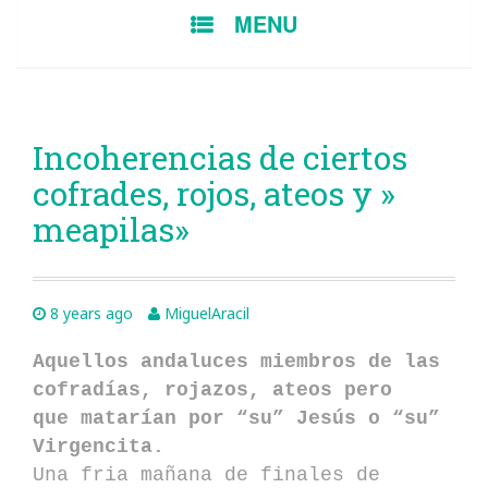
SKIP
MENU
TO
CONTENT
Incoherencias de ciertos
cofrades, rojos, ateos y »
meapilas»
8 years ago
MiguelAracil
Aquellos andaluces miembros de las
cofradías, rojazos, ateos pero
que matarían por “su” Jesús o “su”
Virgencita.
Una fria mañana de finales de