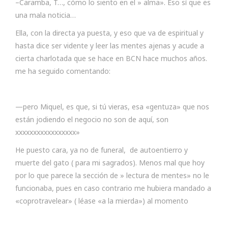
–Caramba, T…, cómo lo siento en el » alma». Eso sí que es
una mala noticia…
Ella, con la directa ya puesta, y eso que va de espiritual y
hasta dice ser vidente y leer las mentes ajenas y acude a
cierta charlotada que se hace en BCN hace muchos años.
me ha seguido comentando:
—pero Miquel, es que, si tú vieras, esa «gentuza» que nos
están jodiendo el negocio no son de aquí, son
xxxxxxxxxxxxxxxxx»
He puesto cara, ya no de funeral, de autoentierro y
muerte del gato ( para mi sagrados). Menos mal que hoy
por lo que parece la sección de » lectura de mentes» no le
funcionaba, pues en caso contrario me hubiera mandado a
«coprotravelear» ( léase «a la mierda») al momento