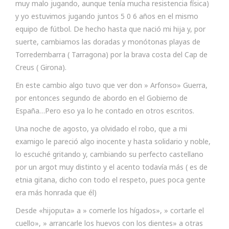
muy malo jugando, aunque tenía mucha resistencia física)
y yo estuvimos jugando juntos 5 0 6 años en el mismo
equipo de fútbol. De hecho hasta que nació mi hija y, por
suerte, cambiamos las doradas y monótonas playas de
Torredembarra ( Tarragona) por la brava costa del Cap de
Creus ( Girona).
En este cambio algo tuvo que ver don » Arfonso» Guerra,
por entonces segundo de abordo en el Gobierno de
España…Pero eso ya lo he contado en otros escritos.
Una noche de agosto, ya olvidado el robo, que a mi
examigo le pareció algo inocente y hasta solidario y noble,
lo escuché gritando y, cambiando su perfecto castellano
por un argot muy distinto y el acento todavía más ( es de
etnia gitana, dicho con todo el respeto, pues poca gente
era más honrada que él)
Desde «hijoputa» a » comerle los hígados», » cortarle el
cuello», » arrancarle los huevos con los dientes» a otras