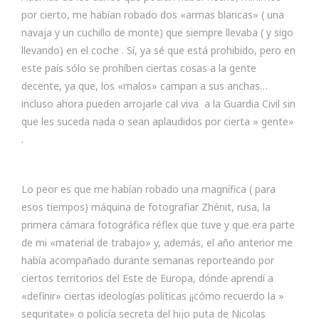
por cierto, me habían robado dos «armas blancas» ( una
navaja y un cuchillo de monte) que siempre llevaba ( y sigo
llevando) en el coche . Sí, ya sé que está prohibido, pero en
este país sólo se prohíben ciertas cosas a la gente
decente, ya que, los «malos» campan a sus anchas…
incluso ahora pueden arrojarle cal viva a la Guardia Civil sin
que les suceda nada o sean aplaudidos por cierta » gente»
.
Lo peor es que me habían robado una magnífica ( para
esos tiempos) máquina de fotografiar Zhénit, rusa, la
primera cámara fotográfica réflex que tuve y que era parte
de mi «material de trabajo» y, además, el año anterior me
había acompañado durante semanas reporteando por
ciertos territorios del Este de Europa, dónde aprendí a
«definir» ciertas ideologías políticas ¡¡cómo recuerdo la »
seguritate» o policía secreta del hijo puta de Nicolas