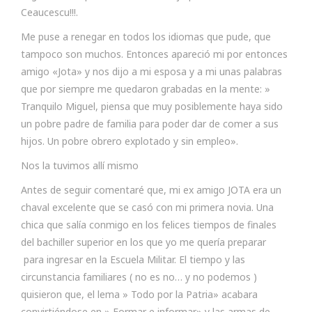
Ceaucescu!!!.
Me puse a renegar en todos los idiomas que pude, que
tampoco son muchos. Entonces apareció mi por entonces
amigo «Jota» y nos dijo a mi esposa y a mi unas palabras
que por siempre me quedaron grabadas en la mente: »
Tranquilo Miguel, piensa que muy posiblemente haya sido
un pobre padre de familia para poder dar de comer a sus
hijos. Un pobre obrero explotado y sin empleo».
Nos la tuvimos allí mismo
Antes de seguir comentaré que, mi ex amigo JOTA era un
chaval excelente que se casó con mi primera novia. Una
chica que salía conmigo en los felices tiempos de finales
del bachiller superior en los que yo me quería preparar
para ingresar en la Escuela Militar. El tiempo y las
circunstancia familiares ( no es no… y no podemos )
quisieron que, el lema » Todo por la Patria» acabara
convirtiéndose en » Formar e informar» y las armas de