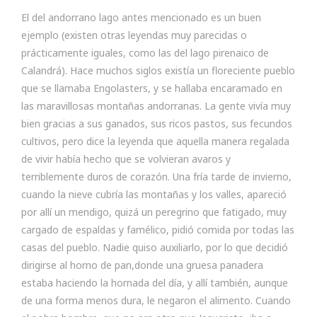
El del andorrano lago antes mencionado es un buen
ejemplo (existen otras leyendas muy parecidas o
prácticamente iguales, como las del lago pirenaico de
Calandrá). Hace muchos siglos existía un floreciente pueblo
que se llamaba Engolasters, y se hallaba encaramado en
las maravillosas montañas andorranas. La gente vivía muy
bien gracias a sus ganados, sus ricos pastos, sus fecundos
cultivos, pero dice la leyenda que aquella manera regalada
de vivir había hecho que se volvieran avaros y
terriblemente duros de corazón. Una fría tarde de invierno,
cuando la nieve cubría las montañas y los valles, apareció
por allí un mendigo, quizá un peregrino que fatigado, muy
cargado de espaldas y famélico, pidió comida por todas las
casas del pueblo. Nadie quiso auxiliarlo, por lo que decidió
dirigirse al horno de pan,donde una gruesa panadera
estaba haciendo la hornada del día, y allí también, aunque
de una forma menos dura, le negaron el alimento. Cuando