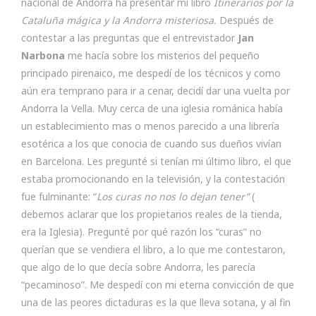
nacional de Andorra ha presentar mi libro
Itinerarios por la
Cataluña mágica y la Andorra misteriosa.
Después de
contestar a las preguntas que el entrevistador
Jan
Narbona
me hacía sobre los misterios del pequeño
principado pirenaico, me despedí de los técnicos y como
aún era temprano para ir a cenar, decidí dar una vuelta por
Andorra la Vella. Muy cerca de una iglesia románica había
un establecimiento mas o menos parecido a una librería
esotérica a los que conocia de cuando sus dueños vivían
en Barcelona. Les pregunté si tenían mi último libro, el que
estaba promocionando en la televisión, y la contestación
fue fulminante: “
Los curas no nos lo dejan tener”
(
debemos aclarar que los propietarios reales de la tienda,
era la Iglesia). Pregunté por qué razón los “curas” no
querían que se vendiera el libro, a lo que me contestaron,
que algo de lo que decía sobre Andorra, les parecía
“pecaminoso”. Me despedí con mi eterna convicción de que
una de las peores dictaduras es la que lleva sotana, y al fin