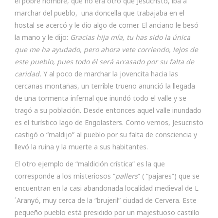
el pobre hombre, que no era otro que Jesucristo, iba a
marchar del pueblo, una doncella que trabajaba en el
hostal se acercó y le dio algo de comer. El anciano le besó
la mano y le dijo:
Gracias hija mía, tu has sido la única
que me ha ayudado, pero ahora vete corriendo, lejos de
este pueblo, pues todo él será arrasado
por su falta de
caridad.
Y al poco de marchar la jovencita hacia las
cercanas montañas, un terrible trueno anunció la llegada
de una tormenta infernal que inundó todo el valle y se
tragó a su población. Desde entonces aquel valle inundado
es el turístico lago de Engolasters. Como vemos, Jesucristo
castigó o “maldijo” al pueblo por su falta de consciencia y
llevó la ruina y la muerte a sus habitantes.
El otro ejemplo de “maldición crística” es la que
corresponde a los misteriosos “
pallers
” ( “pajares”) que se
encuentran en la casi abandonada localidad medieval de L
´Aranyó, muy cerca de la “brujeril” ciudad de Cervera. Este
pequeño pueblo está presidido por un majestuoso castillo