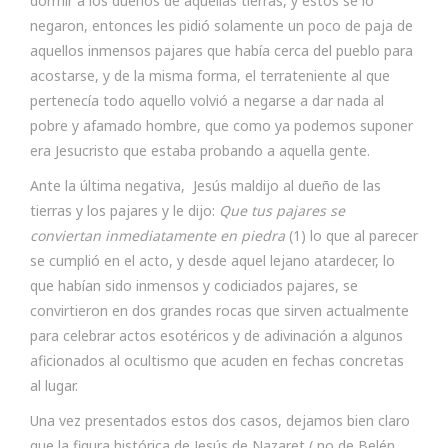
dormir a los dueños de aquellas tierras, y estos se lo
negaron, entonces les pidió solamente un poco de paja de
aquellos inmensos pajares que había cerca del pueblo para
acostarse, y de la misma forma, el terrateniente al que
pertenecía todo aquello volvió a negarse a dar nada al
pobre y afamado hombre, que como ya podemos suponer
era Jesucristo que estaba probando a aquella gente.
Ante la última negativa, Jesús maldijo al dueño de las
tierras y los pajares y le dijo:
Que tus pajares se
conviertan inmediatamente en piedra
(1) lo que al parecer
se cumplió en el acto, y desde aquel lejano atardecer, lo
que habían sido inmensos y codiciados pajares, se
convirtieron en dos grandes rocas que sirven actualmente
para celebrar actos esotéricos y de adivinación a algunos
aficionados al ocultismo que acuden en fechas concretas
al lugar.
Una vez presentados estos dos casos, dejamos bien claro
que la figura histórica de Jesús de Nazaret ( no de Belén,