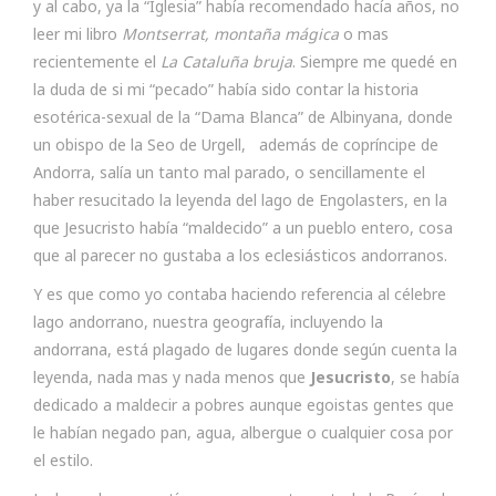
y al cabo, ya la “Iglesia” había recomendado hacía años, no
leer mi libro
Montserrat, montaña mágica
o mas
recientemente el
La Cataluña bruja
. Siempre me quedé en
la duda de si mi “pecado” había sido contar la historia
esotérica-sexual de la “Dama Blanca” de Albinyana, donde
un obispo de la Seo de Urgell, además de copríncipe de
Andorra, salía un tanto mal parado, o sencillamente el
haber resucitado la leyenda del lago de Engolasters, en la
que Jesucristo había “maldecido” a un pueblo entero, cosa
que al parecer no gustaba a los eclesiásticos andorranos.
Y es que como yo contaba haciendo referencia al célebre
lago andorrano, nuestra geografía, incluyendo la
andorrana, está plagado de lugares donde según cuenta la
leyenda, nada mas y nada menos que
Jesucristo
, se había
dedicado a maldecir a pobres aunque egoistas gentes que
le habían negado pan, agua, albergue o cualquier cosa por
el estilo.