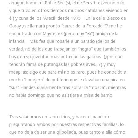
antiguo barrio, el Poble Sec (sí, el de Serrat, exvecino mío,
y que tuvo en otros tiempos muchos catalanes viviendo en
él) y cuna de los “Aracil” desde 1875. En la calle Blasco de
Garay ¿se llamará pronto “carrer de la Forcadell”? me he
encontrado con Mayte, ex (pero muy “ex”) amiga de la
infancia.
Más fea que robarle a un parado (de los de
verdad, no de los que trabajan en “negro” que también los
hay); en su juventud más puta que las gallinas (¿por qué
tendrán fama de putangas las pobres aves…?) y muy
meapilas; algo que para mí no es raro, pues he conocido a
mucha “conejera” de putiferio que le clavaban una pica en
“sus” Flandes diariamente tras soltar la “mosca”, mientras
no había domingo que no asistiera a misa de barrio.
Tras saludarnos un tanto fríos, y hacer el papelote
preguntando ambos por nuestras respectivas familias, lo
que no deja de ser una gilipollada, pues tanto a ella cómo