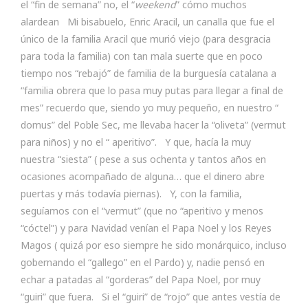
el “fin de semana” no, el “
weekend
” cómo muchos
alardean Mi bisabuelo, Enric Aracil, un canalla que fue el
único de la familia Aracil que murió viejo (para desgracia
para toda la familia) con tan mala suerte que en poco
tiempo nos “rebajó” de familia de la burguesía catalana a
“familia obrera que lo pasa muy putas para llegar a final de
mes” recuerdo que, siendo yo muy pequeño, en nuestro “
domus” del Poble Sec, me llevaba hacer la “oliveta” (vermut
para niños) y no el “ aperitivo”. Y que, hacía la muy
nuestra “siesta” ( pese a sus ochenta y tantos años en
ocasiones acompañado de alguna… que el dinero abre
puertas y más todavía piernas). Y, con la familia,
seguíamos con el “vermut” (que no “aperitivo y menos
“cóctel”) y para Navidad venían el Papa Noel y los Reyes
Magos ( quizá por eso siempre he sido monárquico, incluso
gobernando el “gallego” en el Pardo) y, nadie pensó en
echar a patadas al “gorderas” del Papa Noel, por muy
“guiri” que fuera. Si el “guiri” de “rojo” que antes vestía de