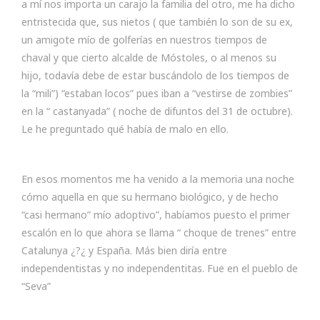
a mí nos importa un carajo la familia del otro, me ha dicho
entristecida que, sus nietos ( que también lo son de su ex,
un amigote mío de golferías en nuestros tiempos de
chaval y que cierto alcalde de Móstoles, o al menos su
hijo, todavía debe de estar buscándolo de los tiempos de
la “mili”) “estaban locos” pues iban a “vestirse de zombies”
en la “ castanyada” ( noche de difuntos del 31 de octubre).
Le he preguntado qué había de malo en ello.
En esos momentos me ha venido a la memoria una noche
cómo aquella en que su hermano biológico, y de hecho
“casi hermano” mío adoptivo”, habíamos puesto el primer
escalón en lo que ahora se llama “ choque de trenes” entre
Catalunya ¿?¿ y España. Más bien diría entre
independentistas y no independentitas. Fue en el pueblo de
“Seva”