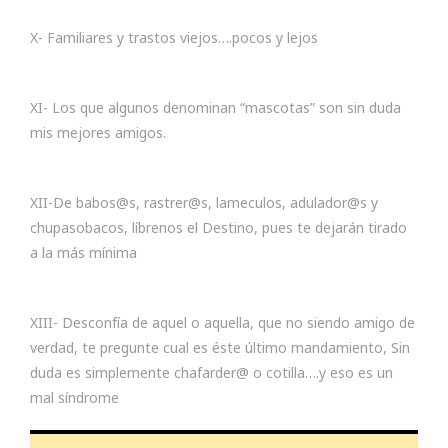
X- Familiares y trastos viejos….pocos y lejos
XI- Los que algunos denominan “mascotas” son sin duda
mis mejores amigos.
XII-De babos@s, rastrer@s, lameculos, adulador@s y
chupasobacos, líbrenos el Destino, pues te dejarán tirado
a la más mínima
XIII- Desconfía de aquel o aquella, que no siendo amigo de
verdad, te pregunte cual es éste último mandamiento, Sin
duda es simplemente chafarder@ o cotilla….y eso es un
mal síndrome